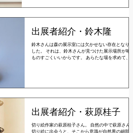
か作品を通じて表現できないかな？と森の展示室
（空想時間）で毎年インスタレーションを...
出展者紹介・鈴木隆
鈴木さんは森の展示室には欠かせない存在となり
した。 それは、鈴木さんが見つけた展示場所が毎年
ものすごくいいからです。 あらたな場を求めて、鈴
木さんは森を歩きます。そして自身の作るオブジ
が心地よい場を探します。 そこにお客さんが来ると
かそういうことは関係なく、歩いて...
出展者紹介・萩原桂子
切り絵作家の萩原桂子さん。 自然の中で萩原さんの
切り絵に出会うと、そこから意識が自然界の細部