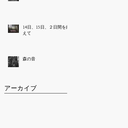
つ
れ
14日、15日、２日間を終
えて
森の音
え
ノ
る
アーカイブ