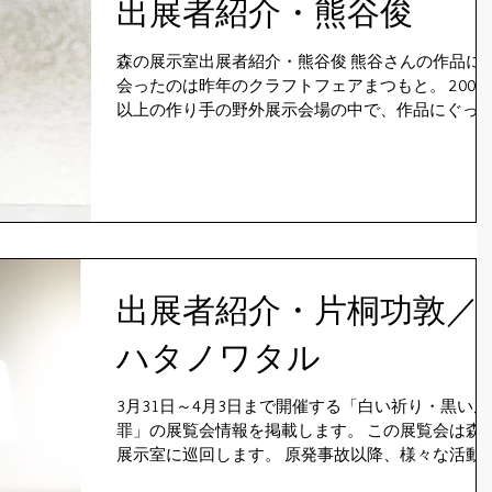
出展者紹介・熊谷俊
森の展示室出展者紹介・熊谷俊 熊谷さんの作品に
会ったのは昨年のクラフトフェアまつもと。 200名
以上の作り手の野外展示会場の中で、作品にぐっ
引き込まれその後もずっとその作品、展示スタイ
が気になっていた作り手です。 時々、ドキッとする
感性の鋭い若い作り手に出会います。...
出展者紹介・片桐功敦／
ハタノワタル
3月31日～4月3日まで開催する「白い祈り・黒い原
罪」の展覧会情報を掲載します。 この展覧会は森
展示室に巡回します。 原発事故以降、様々な活動
通じて、この現実に向き合ってきました。一方で