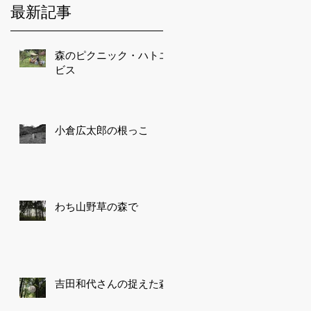
最新記事
森のピクニック・ハトエ
ブ
ビス
作
ょ
小倉広太郎の根っこ
わち山野草の森で
良
ま
の
吉田和代さんの捉えた森