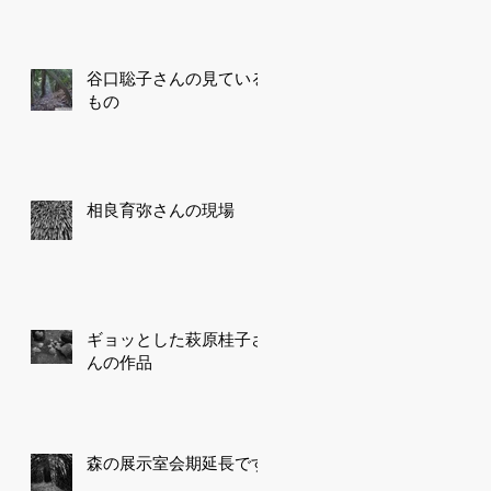
谷口聡子さんの見ている
もの
e
っ
相良育弥さんの現場
の
ギョッとした萩原桂子さ
んの作品
森の展示室会期延長です