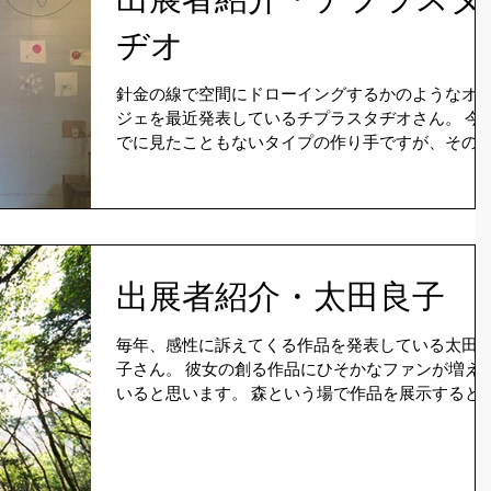
ヂオ
針金の線で空間にドローイングするかのようなオ
ジェを最近発表しているチプラスタヂオさん。 今ま
でに見たこともないタイプの作り手ですが、その
るモノが今の時代にピタっとはまっているんでし
う。個展等々面白い展開をされています。...
出展者紹介・太田良子
毎年、感性に訴えてくる作品を発表している太田
子さん。 彼女の創る作品にひそかなファンが増えて
いると思います。 森という場で作品を展示すると
は、作り手としてとても勇気がいることだと感じ
す。それは、森と作品の対峙を考えていたり、森
中の空間をうまく捉えることができなかっ...