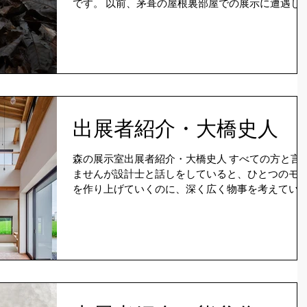
です。 以前、茅葺の屋根裏部屋での展示に遭遇しま
した。その時は、惑星をモチーフに創作したいく
もの小さな銅版画をキューブ状のものに貼り、そ
を天井の茅から吊るす展示をしました。...
出展者紹介・大橋史人
森の展示室出展者紹介・大橋史人 すべての方と言
ませんが設計士と話しをしていると、ひとつのモ
を作り上げていくのに、深く広く物事を考えてい
のだなと感心することがあります。 大橋さんもその
一人 彼は、場の持つ空気を大切にします。 ...