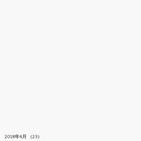
ま
ェ
2018年4月
（23）
23件の記事
に