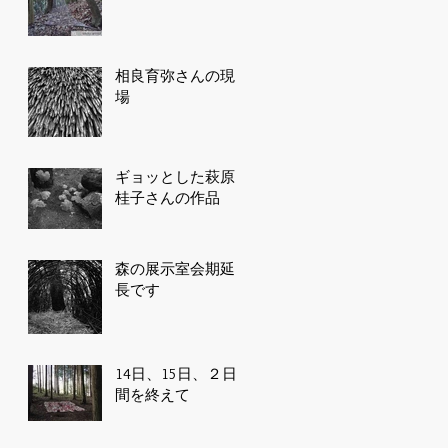
相良育弥さんの現
場
ギョッとした萩原
桂子さんの作品
森の展示室会期延
長です
14日、15日、２日
間を終えて