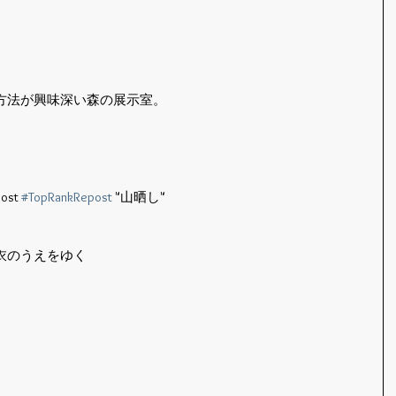
方法が興味深い森の展示室。
ost 
#TopRankRepost
 "山晒し"
衣のうえをゆく