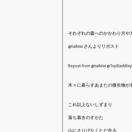
それぞれの森へのかかわり方や
@taikiiai さんよりリポスト
Repost from @taikiiai @TopRankRep
木々に暮らすあまたの微生物が
これ以上ないしずまり
落ち着きのすがた
山にさりげなくただ在る