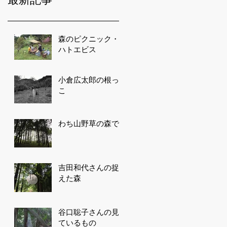
森のピクニック・
ハトエビス
小倉広太郎の根っ
こ
わち山野草の森で
吉田和代さんの捉
えた森
谷口聡子さんの見
ているもの