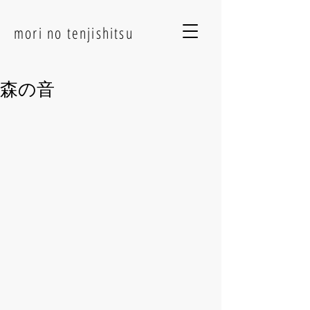
mori no tenjishitsu
森の音