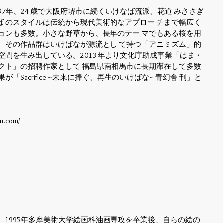
997年、24 歳で大阪府堺市に続くいけなば流派、花道 みささぎ
 のスタイルは伝統から現代美術的なアプロー チまで幅広く
ョンも多数。小さな野草から、長年のテー マでもある桜を用
、その作品群はいけばなが源流とし て持つ「アニミズム」的
空間を生み出している。2013 年より文化庁助成事業「はま・
クト」の招聘作家として 福島県南相馬市に長期滞在して多数
「Sacrifice ~未来に捧ぐ、再生のいけばな~ 青幻舎 刊」と
bu.com/
家。1995年多摩美術大学絵画科油画専攻を卒業後、自らの絵の