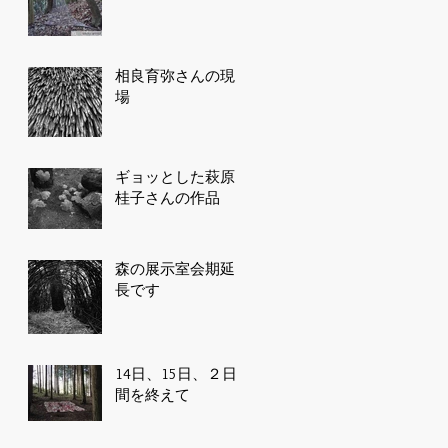
相良育弥さんの現
場
ギョッとした萩原
桂子さんの作品
森の展示室会期延
長です
14日、15日、２日
間を終えて