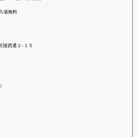
入場無料
堺区陵西通２−１５
t
/