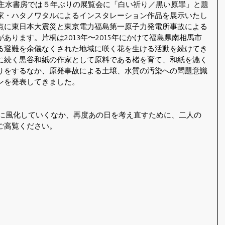
た主水書房では５年ぶりの展覧会に「白い祈り／黒い原罪」と題
家・ハタノワタルによるインスタレーション作品を展示いたし
点に東日本大震災と東京電力福島第一原子力発電所事故による
あります。片桐は2013年〜2015年にかけて福島県南相馬市
る避難を余儀なくされた地域に咲く花を生ける活動を続けてき
に続く黒谷和紙の作家として原料である楮を育て、和紙を漉く
りをするなか、原発事故による土壌、水質の汚染への問題意識
ンを発表してきました。
徐々に風化していくなか、再度あの日を考え直すために、二人の
ご高覧ください。