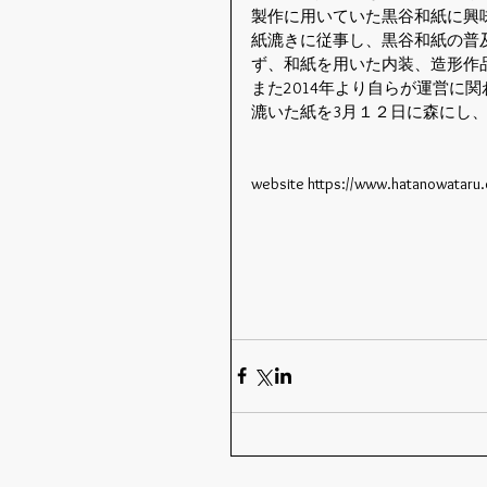
製作に用いていた黒谷和紙に興
紙漉きに従事し、黒谷和紙の普
ず、和紙を用いた内装、造形作
また2014年より自らが運営に
漉いた紙を3月１２日に森にし
website https://www.hatanowataru.