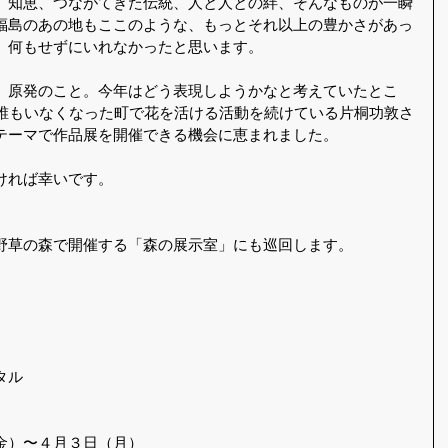
、知恵、つながてきた伝統、人と人との絆、そんなものが一瞬
福島のあの地もここのような、もっとそれ以上の豊かさがあっ
、何もせずにいれなかったと思います。
、原発のこと。今年はどう表現しようかなと考えていたとこ
、誰もいなくなった町で花を活ける活動を続けている片桐功敦さ
テーマで作品展を開催できる機会に恵まれました。
ければ幸いです。
野草の森で開催する「森の展示室」にも巡回します。
タル
金）〜４月３日（月）