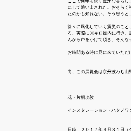
ここで何年も続く豊かな暮らし
にして追い出された。おそらく
たのかも知れない。そう思うと
徐々に風化していく震災のこと
ろ、実際に30キロ圏内に行き
んから声をかけて頂き、そんな
お時間ある時に見に来ていただ
尚、この展覧会は京丹波わち山
花・片桐功敦　
インスタレーション・ハタノワ
日時　２０１７年３月３１日（