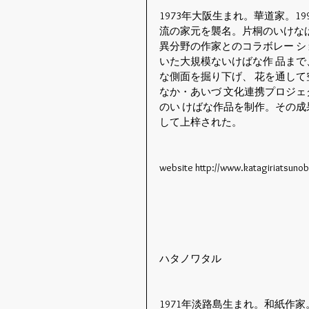
1973年大阪生まれ。華道家。1
流の家元を襲名。片桐のいけなば
異分野の作家とのコラボレー シ
いた大規模ないけばな作 品まで
な側面を掘り下げ、 花を通して
なか・あいづ 文化連携プロジェ
のい けばな作品を制作。その成果が
して上梓された。
website http://www.katagiriatsuno
ハタノワタル
1971年淡路島生まれ。和紙作