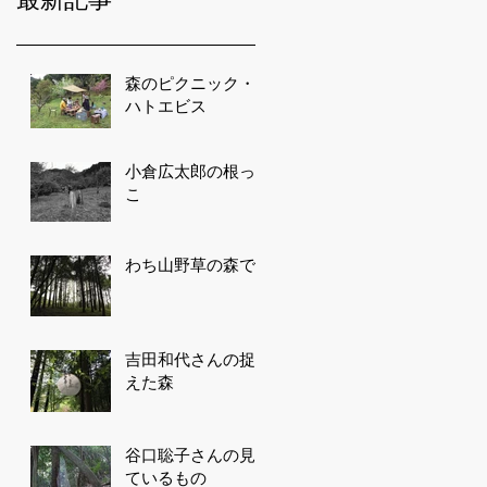
森のピクニック・
ハトエビス
小倉広太郎の根っ
こ
わち山野草の森で
吉田和代さんの捉
えた森
谷口聡子さんの見
ているもの