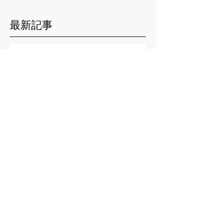
最新記事
森のピクニック・ハトエビ
ス
小倉広太郎の根っこ
わち山野草の森で
吉田和代さんの捉えた森