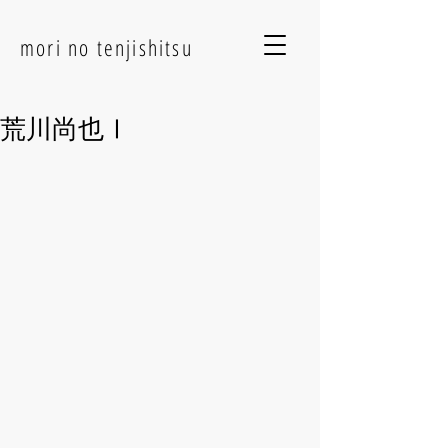
mori no tenjishitsu
荒川尚也Ⅰ