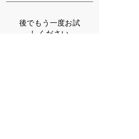
後でもう一度お試
しください
記事が公開されると、ここに
表示されます。
最新記事
森のピクニック・ハトエビ
ス
小倉広太郎の根っこ